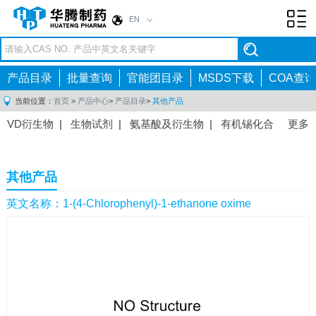
EN
Toggl
navig
产品目录
批量查询
官能团目录
MSDS下载
COA查询
当前位置：
首页
>
产品中心
>
产品目录
>
其他产品
VD衍生物
|
生物试剂
|
氨基酸及衍生物
|
有机锡化合
更多
物
|
有机硼化合物
|
有机磷化合物
|
有机氟化合物
|
中间体
|
其他产品
|
抗肿瘤药物中间体
|
抗病毒药物中
其他产品
间体
|
抗高血压药物中间体
|
抗糖尿病药物中间体
|
抗
感染药物中间体
|
肠胃药物中间体
|
镇痛麻醉药物中间
英文名称：1-(4-Chlorophenyl)-1-ethanone oxime
体
|
抗精神病药物中间体
|
抗炎药物中间体
|
精选原料
药中间体
|
其他原料药中间体
|