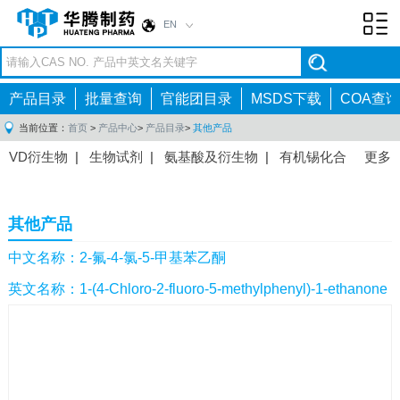
EN
Toggl
navig
产品目录
批量查询
官能团目录
MSDS下载
COA查询
当前位置：
首页
>
产品中心
>
产品目录
>
其他产品
VD衍生物
|
生物试剂
|
氨基酸及衍生物
|
有机锡化合
更多
物
|
有机硼化合物
|
有机磷化合物
|
有机氟化合物
|
中间体
|
其他产品
|
抗肿瘤药物中间体
|
抗病毒药物中
其他产品
间体
|
抗高血压药物中间体
|
抗糖尿病药物中间体
|
抗
感染药物中间体
|
肠胃药物中间体
|
镇痛麻醉药物中间
中文名称：2-氟-4-氯-5-甲基苯乙酮
体
|
抗精神病药物中间体
|
抗炎药物中间体
|
精选原料
英文名称：1-(4-Chloro-2-fluoro-5-methylphenyl)-1-ethanone
药中间体
|
其他原料药中间体
|