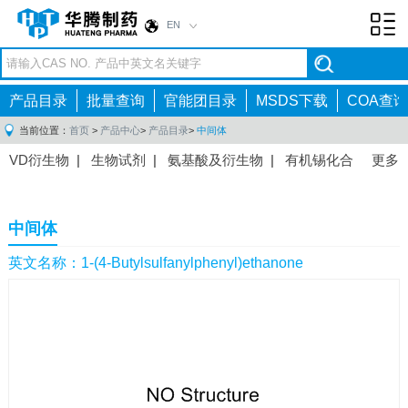
EN
Toggl
navig
产品目录
批量查询
官能团目录
MSDS下载
COA查询
当前位置：
首页
>
产品中心
>
产品目录
>
中间体
VD衍生物
|
生物试剂
|
氨基酸及衍生物
|
有机锡化合
更多
物
|
有机硼化合物
|
有机磷化合物
|
有机氟化合物
|
中间体
|
其他产品
|
抗肿瘤药物中间体
|
抗病毒药物中
中间体
间体
|
抗高血压药物中间体
|
抗糖尿病药物中间体
|
抗
感染药物中间体
|
肠胃药物中间体
|
镇痛麻醉药物中间
英文名称：1-(4-Butylsulfanylphenyl)ethanone
体
|
抗精神病药物中间体
|
抗炎药物中间体
|
精选原料
药中间体
|
其他原料药中间体
|