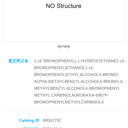
用户评价
英文同义名
1-(4'-BROMOPHENYL)-1-HYDROXYETHANE1-(4-
BROMOPHENYL)ETHANOL1-(4-
BROMOPHENYL)ETHYL ALCOHOL4-BROMO-
ALPHA-METHYLBENZYL ALCOHOL4-BROMO-A-
METHYLBENZYL ALCOHOL4-BROMOPHENYL
收藏产品
METHYL CARBINOLAURORA KA-6987P-
BROMOPHENYLMETHYLCARBINOL4
Catalog ID
80062792