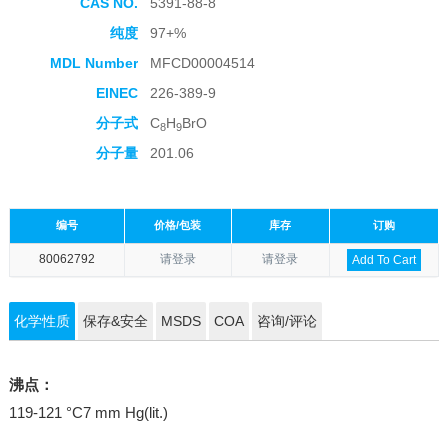
CAS NO.
5391-88-8
纯度
97+%
MDL Number
MFCD00004514
EINEC
226-389-9
分子式
C
H
BrO
8
9
分子量
201.06
编号
价格/包装
库存
订购
80062792
请登录
请登录
Add To Cart
化学性质
保存&安全
MSDS
COA
咨询/评论
沸点：
119-121 °C7 mm Hg(lit.)