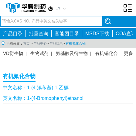
EN
Toggl
navig
产品目录
批量查询
官能团目录
MSDS下载
COA查询
当前位置：
首页
>
产品中心
>
产品目录
>
有机氟化合物
VD衍生物
|
生物试剂
|
氨基酸及衍生物
|
有机锡化合
更多
物
|
有机硼化合物
|
有机磷化合物
|
有机氟化合物
|
中间体
|
其他产品
|
抗肿瘤药物中间体
|
抗病毒药物中
有机氟化合物
间体
|
抗高血压药物中间体
|
抗糖尿病药物中间体
|
抗
感染药物中间体
|
肠胃药物中间体
|
镇痛麻醉药物中间
中文名称：1-(4-溴苯基)-1-乙醇
体
|
抗精神病药物中间体
|
抗炎药物中间体
|
精选原料
英文名称：1-(4-Bromophenyl)ethanol
药中间体
|
其他原料药中间体
|