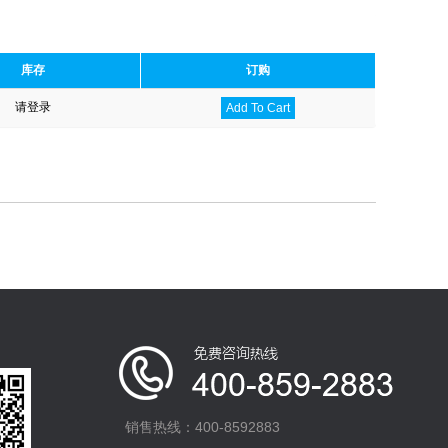
库存
订购
请登录
Add To Cart
销售热线：400-8592883