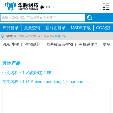
EN
Toggl
navig
产品目录
批量查询
官能团目录
MSDS下载
COA查询
当前位置：
首页
>
产品中心
>
产品目录
>
其他产品
VD衍生物
|
生物试剂
|
氨基酸及衍生物
|
有机锡化合
更多
物
|
有机硼化合物
|
有机磷化合物
|
有机氟化合物
|
中间体
|
其他产品
|
抗肿瘤药物中间体
|
抗病毒药物中
其他产品
间体
|
抗高血压药物中间体
|
抗糖尿病药物中间体
|
抗
感染药物中间体
|
肠胃药物中间体
|
镇痛麻醉药物中间
中文名称：1-乙酰哌啶-4-胺
体
|
抗精神病药物中间体
|
抗炎药物中间体
|
精选原料
英文名称：1-(4-Aminopiperidino)-1-ethanone
药中间体
|
其他原料药中间体
|