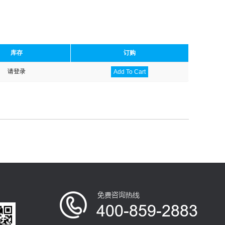
库存
订购
请登录
Add To Cart