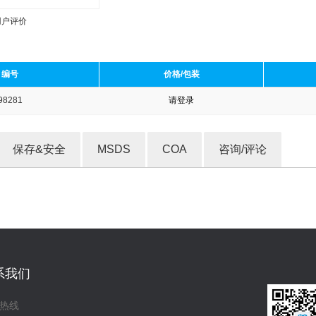
用户评价
编号
价格/包装
98281
请登录
收藏产品
保存&安全
MSDS
COA
咨询/评论
系我们
热线