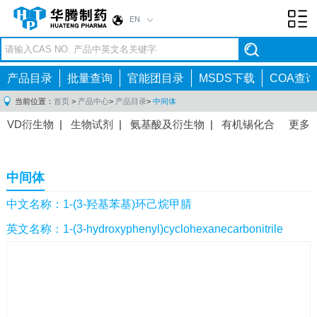
EN
Toggl
navig
产品目录
批量查询
官能团目录
MSDS下载
COA查询
当前位置：
首页
>
产品中心
>
产品目录
>
中间体
VD衍生物
|
生物试剂
|
氨基酸及衍生物
|
有机锡化合
更多
物
|
有机硼化合物
|
有机磷化合物
|
有机氟化合物
|
中间体
|
其他产品
|
抗肿瘤药物中间体
|
抗病毒药物中
中间体
间体
|
抗高血压药物中间体
|
抗糖尿病药物中间体
|
抗
感染药物中间体
|
肠胃药物中间体
|
镇痛麻醉药物中间
中文名称：1-(3-羟基苯基)环己烷甲腈
体
|
抗精神病药物中间体
|
抗炎药物中间体
|
精选原料
英文名称：1-(3-hydroxyphenyl)cyclohexanecarbonitrile
药中间体
|
其他原料药中间体
|