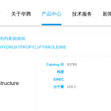
大批量询价
页
关于华腾
产品中心
技术服务
新
3-羟丙基)吡咯烷
HYDROXYPROPYL)-PYRROLIDINE
Catalog ID
93789
纯度
EINEC
分子量
129.2