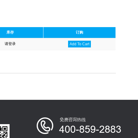
库存
订购
请登录
Add To Cart