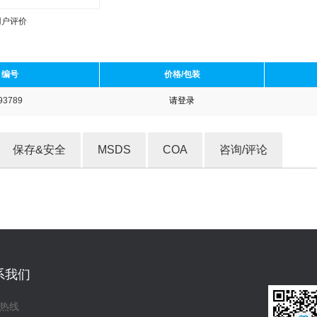
用户评价
编号
价格/包装
93789
请登录
收藏产品
保存&安全
MSDS
COA
咨询/评论
系我们
热线