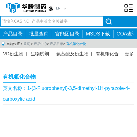
EN
Toggl
navig
产品目录
批量查询
官能团目录
MSDS下载
COA查询
当前位置：
首页
>
产品中心
>
产品目录
>
有机氟化合物
VD衍生物
|
生物试剂
|
氨基酸及衍生物
|
有机锡化合
更多
物
|
有机硼化合物
|
有机磷化合物
|
有机氟化合物
|
中间体
|
其他产品
|
抗肿瘤药物中间体
|
抗病毒药物中
有机氟化合物
间体
|
抗高血压药物中间体
|
抗糖尿病药物中间体
|
抗
感染药物中间体
|
肠胃药物中间体
|
镇痛麻醉药物中间
英文名称：1-(3-Fluorophenyl)-3,5-dimethyl-1H-pyrazole-4-
体
|
抗精神病药物中间体
|
抗炎药物中间体
|
精选原料
carboxylic acid
药中间体
|
其他原料药中间体
|