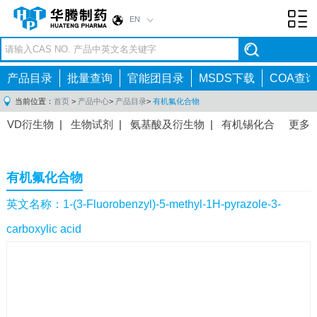
EN
Toggl
navig
产品目录
批量查询
官能团目录
MSDS下载
COA查询
当前位置：
首页
>
产品中心
>
产品目录
>
有机氟化合物
VD衍生物
|
生物试剂
|
氨基酸及衍生物
|
有机锡化合
更多
物
|
有机硼化合物
|
有机磷化合物
|
有机氟化合物
|
中间体
|
其他产品
|
抗肿瘤药物中间体
|
抗病毒药物中
有机氟化合物
间体
|
抗高血压药物中间体
|
抗糖尿病药物中间体
|
抗
感染药物中间体
|
肠胃药物中间体
|
镇痛麻醉药物中间
英文名称：1-(3-Fluorobenzyl)-5-methyl-1H-pyrazole-3-
体
|
抗精神病药物中间体
|
抗炎药物中间体
|
精选原料
carboxylic acid
药中间体
|
其他原料药中间体
|