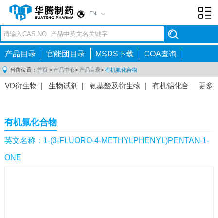
EN
Toggl
navig
产品目录
官能团目录
MSDS下载
COA查询
当前位置：
首页
>
产品中心
>
产品目录
>
有机氟化合物
VD衍生物
|
生物试剂
|
氨基酸及衍生物
|
有机锡化合
更多
物
|
有机硼化合物
|
有机磷化合物
|
有机氟化合物
|
中间体
|
其他产品
|
抗肿瘤药物中间体
|
抗病毒药物中
有机氟化合物
间体
|
抗高血压药物中间体
|
抗糖尿病药物中间体
|
抗
感染药物中间体
|
肠胃药物中间体
|
镇痛麻醉药物中间
英文名称：1-(3-FLUORO-4-METHYLPHENYL)PENTAN-1-
体
|
抗精神病药物中间体
|
抗炎药物中间体
|
精选原料
ONE
药中间体
|
其他原料药中间体
|