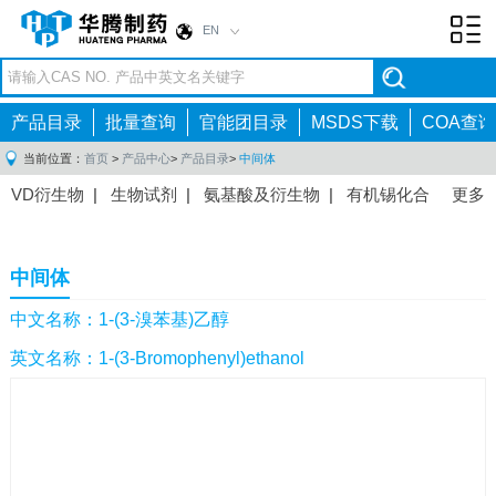
EN
Toggl
navig
产品目录
批量查询
官能团目录
MSDS下载
COA查询
当前位置：
首页
>
产品中心
>
产品目录
>
中间体
VD衍生物
|
生物试剂
|
氨基酸及衍生物
|
有机锡化合
更多
物
|
有机硼化合物
|
有机磷化合物
|
有机氟化合物
|
中间体
|
其他产品
|
抗肿瘤药物中间体
|
抗病毒药物中
中间体
间体
|
抗高血压药物中间体
|
抗糖尿病药物中间体
|
抗
感染药物中间体
|
肠胃药物中间体
|
镇痛麻醉药物中间
中文名称：1-(3-溴苯基)乙醇
体
|
抗精神病药物中间体
|
抗炎药物中间体
|
精选原料
英文名称：1-(3-Bromophenyl)ethanol
药中间体
|
其他原料药中间体
|