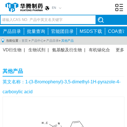
EN
Toggl
navig
产品目录
批量查询
官能团目录
MSDS下载
COA查询
当前位置：
首页
>
产品中心
>
产品目录
>
其他产品
VD衍生物
|
生物试剂
|
氨基酸及衍生物
|
有机锡化合
更多
物
|
有机硼化合物
|
有机磷化合物
|
有机氟化合物
|
中间体
|
其他产品
|
抗肿瘤药物中间体
|
抗病毒药物中
其他产品
间体
|
抗高血压药物中间体
|
抗糖尿病药物中间体
|
抗
感染药物中间体
|
肠胃药物中间体
|
镇痛麻醉药物中间
英文名称：1-(3-Bromophenyl)-3,5-dimethyl-1H-pyrazole-4-
体
|
抗精神病药物中间体
|
抗炎药物中间体
|
精选原料
carboxylic acid
药中间体
|
其他原料药中间体
|