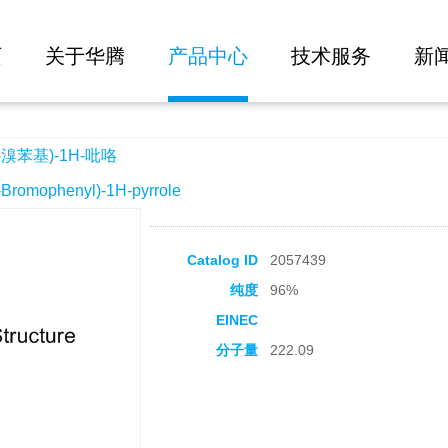
大批量询价
咯
页
关于华腾
产品中心
技术服务
新
-溴苯基)-1H-吡咯
omophenyl)-1H-pyrrole
Catalog ID
2057439
纯度
96%
EINEC
分子量
222.09