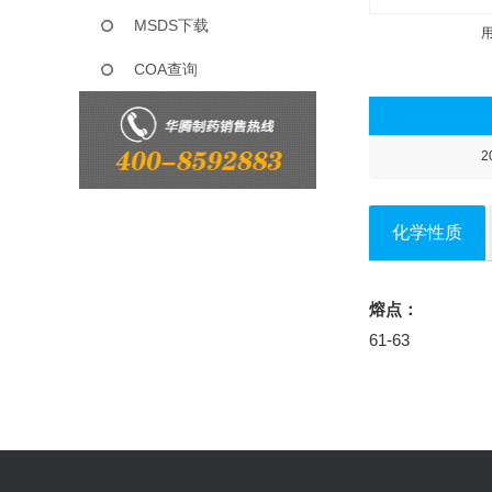
MSDS下载
COA查询
2
化学性质
熔点：
61-63