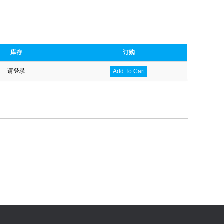
库存
订购
请登录
Add To Cart