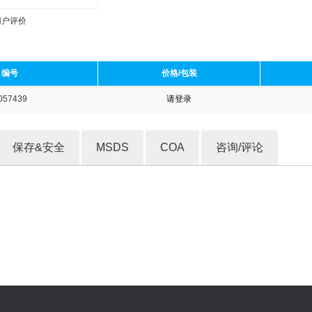
用户评价
编号
价格/包装
057439
请登录
收藏产品
保存&安全
MSDS
COA
咨询/评论