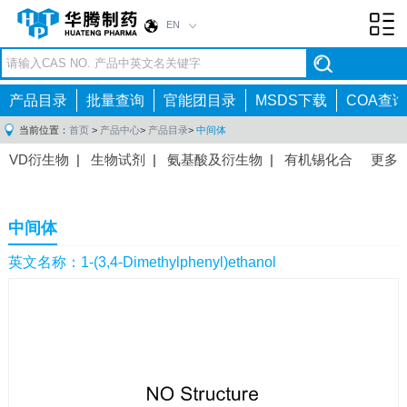
EN
Toggl
navig
产品目录
批量查询
官能团目录
MSDS下载
COA查询
当前位置：
首页
>
产品中心
>
产品目录
>
中间体
VD衍生物
|
生物试剂
|
氨基酸及衍生物
|
有机锡化合
更多
物
|
有机硼化合物
|
有机磷化合物
|
有机氟化合物
|
中间体
|
其他产品
|
抗肿瘤药物中间体
|
抗病毒药物中
中间体
间体
|
抗高血压药物中间体
|
抗糖尿病药物中间体
|
抗
感染药物中间体
|
肠胃药物中间体
|
镇痛麻醉药物中间
英文名称：1-(3,4-Dimethylphenyl)ethanol
体
|
抗精神病药物中间体
|
抗炎药物中间体
|
精选原料
药中间体
|
其他原料药中间体
|