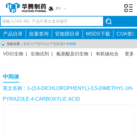
EN
Toggl
navig
产品目录
批量查询
官能团目录
MSDS下载
COA查询
当前位置：
首页
>
产品中心
>
产品目录
>
中间体
VD衍生物
|
生物试剂
|
氨基酸及衍生物
|
有机锡化合
更多
物
|
有机硼化合物
|
有机磷化合物
|
有机氟化合物
|
中间体
|
其他产品
|
抗肿瘤药物中间体
|
抗病毒药物中
中间体
间体
|
抗高血压药物中间体
|
抗糖尿病药物中间体
|
抗
感染药物中间体
|
肠胃药物中间体
|
镇痛麻醉药物中间
英文名称：1-(3,4-DICHLOROPHENYL)-3,5-DIMETHYL-1H-
体
|
抗精神病药物中间体
|
抗炎药物中间体
|
精选原料
PYRAZOLE-4-CARBOXYLIC ACID
药中间体
|
其他原料药中间体
|