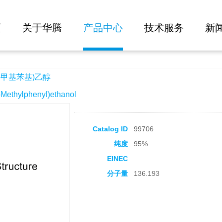
大批量询价
页
关于华腾
产品中心
技术服务
新
2-甲基苯基)乙醇
thylphenyl)ethanol
Catalog ID
99706
纯度
95%
EINEC
分子量
136.193