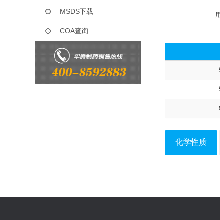
MSDS下载
COA查询
化学性质