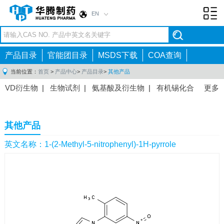
EN
Toggl
navig
产品目录
官能团目录
MSDS下载
COA查询
当前位置：
首页
>
产品中心
>
产品目录
>
其他产品
VD衍生物
|
生物试剂
|
氨基酸及衍生物
|
有机锡化合
更多
物
|
有机硼化合物
|
有机磷化合物
|
有机氟化合物
|
中间体
|
其他产品
|
抗肿瘤药物中间体
|
抗病毒药物中
其他产品
间体
|
抗高血压药物中间体
|
抗糖尿病药物中间体
|
抗
感染药物中间体
|
肠胃药物中间体
|
镇痛麻醉药物中间
英文名称：1-(2-Methyl-5-nitrophenyl)-1H-pyrrole
体
|
抗精神病药物中间体
|
抗炎药物中间体
|
精选原料
药中间体
|
其他原料药中间体
|