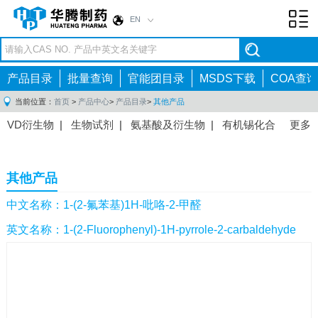
EN
Toggl
navig
产品目录
批量查询
官能团目录
MSDS下载
COA查询
当前位置：
首页
>
产品中心
>
产品目录
>
其他产品
VD衍生物
|
生物试剂
|
氨基酸及衍生物
|
有机锡化合
更多
物
|
有机硼化合物
|
有机磷化合物
|
有机氟化合物
|
中间体
|
其他产品
|
抗肿瘤药物中间体
|
抗病毒药物中
其他产品
间体
|
抗高血压药物中间体
|
抗糖尿病药物中间体
|
抗
感染药物中间体
|
肠胃药物中间体
|
镇痛麻醉药物中间
中文名称：1-(2-氟苯基)1H-吡咯-2-甲醛
体
|
抗精神病药物中间体
|
抗炎药物中间体
|
精选原料
英文名称：1-(2-Fluorophenyl)-1H-pyrrole-2-carbaldehyde
药中间体
|
其他原料药中间体
|