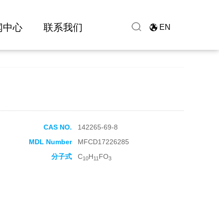
闻中心
联系我们
EN
CAS NO.
142265-69-8
MDL Number
MFCD17226285
分子式
C
H
FO
10
11
3