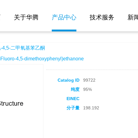
大批量询价
苯乙酮
页
关于华腾
产品中心
技术服务
新
-4,5-二甲氧基苯乙酮
oro-4,5-dimethoxyphenyl)ethanone
Catalog ID
99722
纯度
95%
EINEC
分子量
198.192