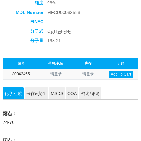
纯度
98%
MDL Number
MFCD00082588
EINEC
分子式
C
H
F
N
10
12
2
2
分子量
198.21
编号
价格/包装
库存
订购
80062455
请登录
请登录
Add To Cart
化学性质
保存&安全
MSDS
COA
咨询/评论
熔点：
74-76
闪点：