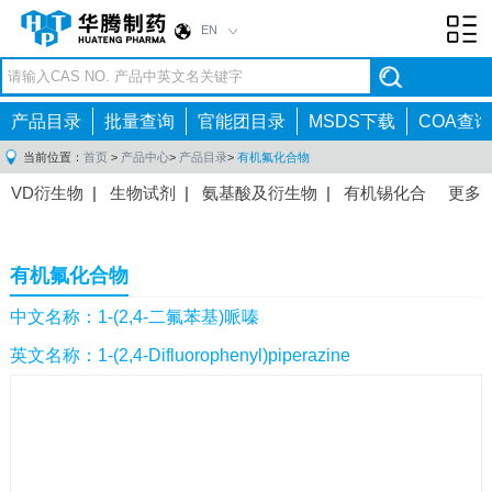
EN
Toggl
navig
产品目录
批量查询
官能团目录
MSDS下载
COA查询
当前位置：
首页
>
产品中心
>
产品目录
>
有机氟化合物
VD衍生物
|
生物试剂
|
氨基酸及衍生物
|
有机锡化合
更多
物
|
有机硼化合物
|
有机磷化合物
|
有机氟化合物
|
中间体
|
其他产品
|
抗肿瘤药物中间体
|
抗病毒药物中
有机氟化合物
间体
|
抗高血压药物中间体
|
抗糖尿病药物中间体
|
抗
感染药物中间体
|
肠胃药物中间体
|
镇痛麻醉药物中间
中文名称：1-(2,4-二氟苯基)哌嗪
体
|
抗精神病药物中间体
|
抗炎药物中间体
|
精选原料
英文名称：1-(2,4-Difluorophenyl)piperazine
药中间体
|
其他原料药中间体
|