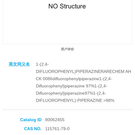
用户评价
英文同义名
1-(2,4-
DIFLUOROPHENYL)PIPERAZINERARECHEM AH
CK 0086difluorophenylpiperazine1-(2,4-
Difluorophenyl)piperazine 97%1-(2,4-
Difluorophenyl)piperazine97%1-(2,4-
收藏产品
DIFLUOROPHENYL)-PIPERAZINE >98%
Catalog ID
80062455
CAS NO.
115761-79-0