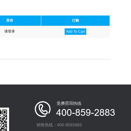
库存
订购
请登录
Add To Cart
销售热线：400-8592883