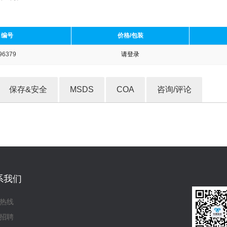
编号
价格/包装
96379
请登录
收藏产品
保存&安全
MSDS
COA
咨询/评论
系我们
热线
招聘