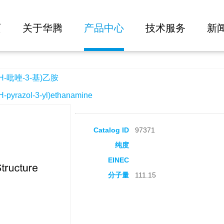
大批量询价
胺
页
关于华腾
产品中心
技术服务
新
H-吡唑-3-基)乙胺
yrazol-3-yl)ethanamine
Catalog ID
97371
纯度
EINEC
分子量
111.15