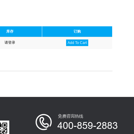
库存
订购
请登录
Add To Cart