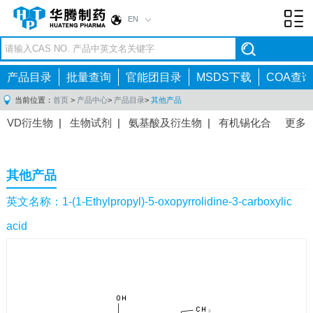
EN
Toggl
navig
产品目录
批量查询
官能团目录
MSDS下载
COA查询
当前位置：
首页
>
产品中心
>
产品目录
>
其他产品
VD衍生物
|
生物试剂
|
氨基酸及衍生物
|
有机锡化合
更多
物
|
有机硼化合物
|
有机磷化合物
|
有机氟化合物
|
中间体
|
其他产品
|
抗肿瘤药物中间体
|
抗病毒药物中
其他产品
间体
|
抗高血压药物中间体
|
抗糖尿病药物中间体
|
抗
感染药物中间体
|
肠胃药物中间体
|
镇痛麻醉药物中间
英文名称：1-(1-Ethylpropyl)-5-oxopyrrolidine-3-carboxylic
体
|
抗精神病药物中间体
|
抗炎药物中间体
|
精选原料
acid
药中间体
|
其他原料药中间体
|