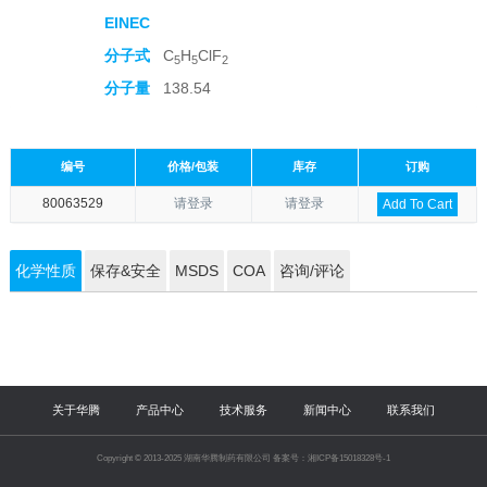
EINEC
分子式
C
H
ClF
5
5
2
分子量
138.54
编号
价格/包装
库存
订购
80063529
请登录
请登录
Add To Cart
化学性质
保存&安全
MSDS
COA
咨询/评论
关于华腾
产品中心
技术服务
新闻中心
联系我们
Copyright © 2013-2025 湖南华腾制药有限公司 备案号：湘ICP备15018328号-1