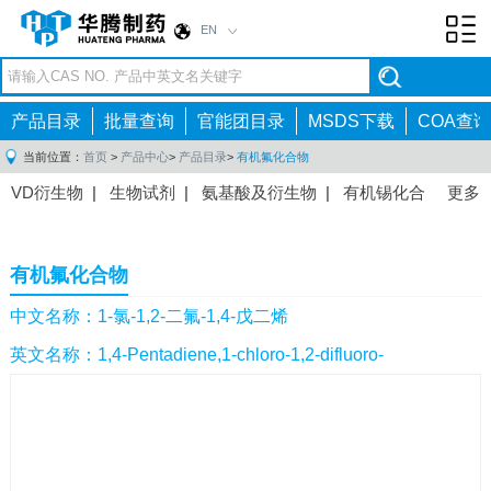
EN
Toggl
navig
产品目录
批量查询
官能团目录
MSDS下载
COA查询
当前位置：
首页
>
产品中心
>
产品目录
>
有机氟化合物
VD衍生物
|
生物试剂
|
氨基酸及衍生物
|
有机锡化合
更多
物
|
有机硼化合物
|
有机磷化合物
|
有机氟化合物
|
中间体
|
其他产品
|
抗肿瘤药物中间体
|
抗病毒药物中
有机氟化合物
间体
|
抗高血压药物中间体
|
抗糖尿病药物中间体
|
抗
感染药物中间体
|
肠胃药物中间体
|
镇痛麻醉药物中间
中文名称：1-氯-1,2-二氟-1,4-戊二烯
体
|
抗精神病药物中间体
|
抗炎药物中间体
|
精选原料
英文名称：1,4-Pentadiene,1-chloro-1,2-difluoro-
药中间体
|
其他原料药中间体
|