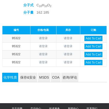
分子式
C
H
O
10
10
2
分子量
162.185
编号
价格/包装
库存
订购
95322
请登录
请登录
Add To Cart
95322
请登录
请登录
Add To Cart
95322
请登录
请登录
Add To Cart
95322
请登录
请登录
Add To Cart
化学性质
保存&安全
MSDS
COA
咨询/评论
关于华腾
产品中心
技术服务
新闻中心
联系我们