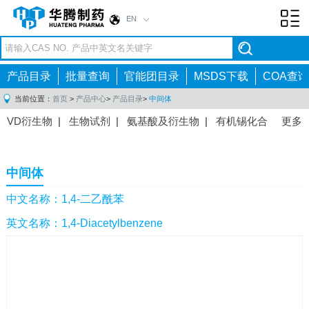
EN
Toggl
navig
产品目录
批量查询
官能团目录
MSDS下载
COA查询
当前位置：
首页
>
产品中心
>
产品目录
>
中间体
VD衍生物
|
生物试剂
|
氨基酸及衍生物
|
有机锡化合
更多
物
|
有机硼化合物
|
有机磷化合物
|
有机氟化合物
|
中间体
|
其他产品
|
抗肿瘤药物中间体
|
抗病毒药物中
中间体
间体
|
抗高血压药物中间体
|
抗糖尿病药物中间体
|
抗
感染药物中间体
|
肠胃药物中间体
|
镇痛麻醉药物中间
中文名称：1,4-二乙酰苯
体
|
抗精神病药物中间体
|
抗炎药物中间体
|
精选原料
英文名称：1,4-Diacetylbenzene
药中间体
|
其他原料药中间体
|