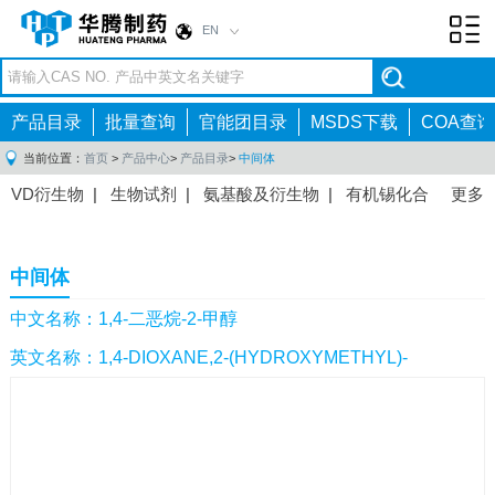
EN
Toggl
navig
产品目录
批量查询
官能团目录
MSDS下载
COA查询
当前位置：
首页
>
产品中心
>
产品目录
>
中间体
VD衍生物
|
生物试剂
|
氨基酸及衍生物
|
有机锡化合
更多
物
|
有机硼化合物
|
有机磷化合物
|
有机氟化合物
|
中间体
|
其他产品
|
抗肿瘤药物中间体
|
抗病毒药物中
中间体
间体
|
抗高血压药物中间体
|
抗糖尿病药物中间体
|
抗
感染药物中间体
|
肠胃药物中间体
|
镇痛麻醉药物中间
中文名称：1,4-二恶烷-2-甲醇
体
|
抗精神病药物中间体
|
抗炎药物中间体
|
精选原料
英文名称：1,4-DIOXANE,2-(HYDROXYMETHYL)-
药中间体
|
其他原料药中间体
|