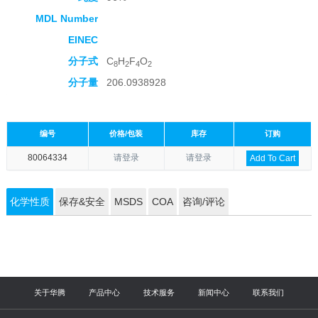
MDL Number
EINEC
分子式
C
H
F
O
8
2
4
2
分子量
206.0938928
编号
价格/包装
库存
订购
80064334
请登录
请登录
Add To Cart
化学性质
保存&安全
MSDS
COA
咨询/评论
关于华腾
产品中心
技术服务
新闻中心
联系我们