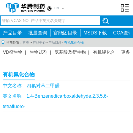
EN
Toggl
navig
产品目录
批量查询
官能团目录
MSDS下载
COA查询
当前位置：
首页
>
产品中心
>
产品目录
>
有机氟化合物
VD衍生物
|
生物试剂
|
氨基酸及衍生物
|
有机锡化合
更多
物
|
有机硼化合物
|
有机磷化合物
|
有机氟化合物
|
中间体
|
其他产品
|
抗肿瘤药物中间体
|
抗病毒药物中
有机氟化合物
间体
|
抗高血压药物中间体
|
抗糖尿病药物中间体
|
抗
感染药物中间体
|
肠胃药物中间体
|
镇痛麻醉药物中间
中文名称：四氟对苯二甲醛
体
|
抗精神病药物中间体
|
抗炎药物中间体
|
精选原料
英文名称：1,4-Benzenedicarboxaldehyde,2,3,5,6-
药中间体
|
其他原料药中间体
|
tetrafluoro-