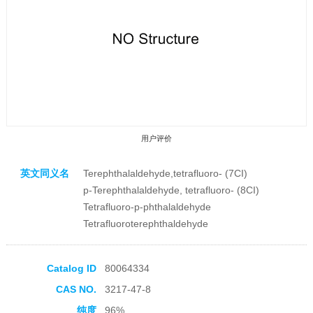
用户评价
英文同义名
Terephthalaldehyde,tetrafluoro- (7CI)
p-Terephthalaldehyde, tetrafluoro- (8CI)
Tetrafluoro-p-phthalaldehyde
Tetrafluoroterephthaldehyde
收藏产品
Catalog ID
80064334
CAS NO.
3217-47-8
纯度
96%