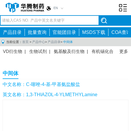
EN
Toggl
navig
产品目录
批量查询
官能团目录
MSDS下载
COA查询
当前位置：
首页
>
产品中心
>
产品目录
>
中间体
VD衍生物
|
生物试剂
|
氨基酸及衍生物
|
有机锡化合
更多
物
|
有机硼化合物
|
有机磷化合物
|
有机氟化合物
|
中间体
|
其他产品
|
抗肿瘤药物中间体
|
抗病毒药物中
中间体
间体
|
抗高血压药物中间体
|
抗糖尿病药物中间体
|
抗
感染药物中间体
|
肠胃药物中间体
|
镇痛麻醉药物中间
中文名称：C-噻唑-4-基-甲基氨盐酸盐
体
|
抗精神病药物中间体
|
抗炎药物中间体
|
精选原料
英文名称：1,3-THIAZOL-4-YLMETHYLamine
药中间体
|
其他原料药中间体
|