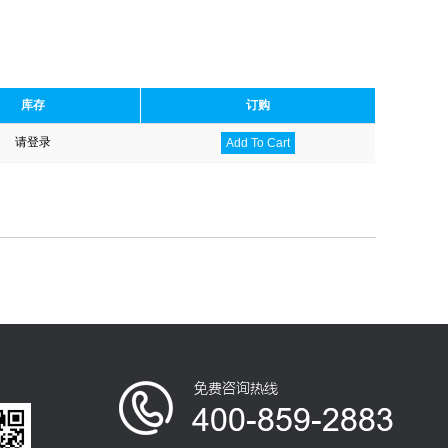
库存
订购
请登录
Add To Cart