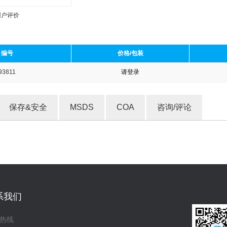
用户评价
编号
价格/包装
93811
请登录
收藏产品
保存&安全
MSDS
COA
咨询/评论
系我们
热线