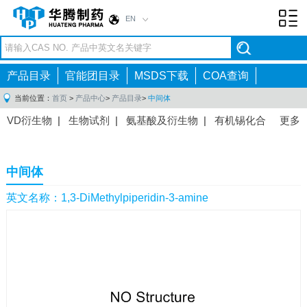
EN
Toggl
navig
产品目录
官能团目录
MSDS下载
COA查询
当前位置：
首页
>
产品中心
>
产品目录
>
中间体
VD衍生物
|
生物试剂
|
氨基酸及衍生物
|
有机锡化合
更多
物
|
有机硼化合物
|
有机磷化合物
|
有机氟化合物
|
中间体
|
其他产品
|
抗肿瘤药物中间体
|
抗病毒药物中
中间体
间体
|
抗高血压药物中间体
|
抗糖尿病药物中间体
|
抗
感染药物中间体
|
肠胃药物中间体
|
镇痛麻醉药物中间
英文名称：1,3-DiMethylpiperidin-3-amine
体
|
抗精神病药物中间体
|
抗炎药物中间体
|
精选原料
药中间体
|
其他原料药中间体
|