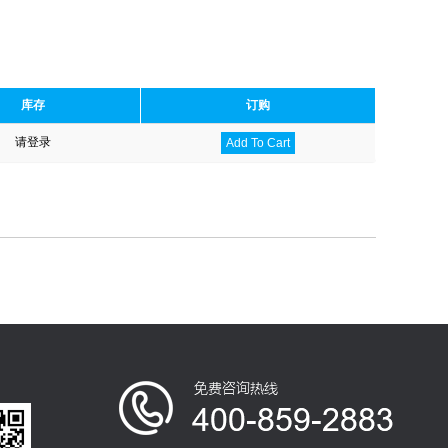
库存
订购
请登录
Add To Cart