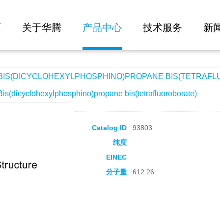
大批量询价
HEXYLPHOSPHINO)PROPANE BIS(TETRAFLUOROBORATE
页
关于华腾
产品中心
技术服务
新
IS(DICYCLOHEXYLPHOSPHINO)PROPANE BIS(TETRAF
icyclohexylphosphino)propane bis(tetrafluoroborate)
Catalog ID
93803
纯度
EINEC
分子量
612.26