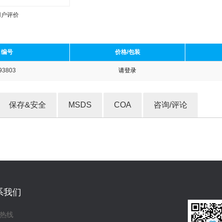
用户评价
编号
价格/包装
93803
请登录
收藏产品
保存&安全
MSDS
COA
咨询/评论
系我们
热线