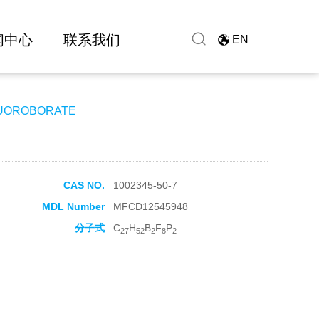
闻中心
联系我们
EN
LUOROBORATE
CAS NO.
1002345-50-7
MDL Number
MFCD12545948
分子式
C
H
B
F
P
27
52
2
8
2