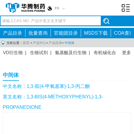
EN
Toggl
navig
产品目录
批量查询
官能团目录
MSDS下载
COA查询
当前位置：
首页
>
产品中心
>
产品目录
>
中间体
VD衍生物
|
生物试剂
|
氨基酸及衍生物
|
有机锡化合
更多
物
|
有机硼化合物
|
有机磷化合物
|
有机氟化合物
|
中间体
|
其他产品
|
抗肿瘤药物中间体
|
抗病毒药物中
中间体
间体
|
抗高血压药物中间体
|
抗糖尿病药物中间体
|
抗
感染药物中间体
|
肠胃药物中间体
|
镇痛麻醉药物中间
中文名称：1,3-双(4-甲氧基苯)-1,3-丙二酮
体
|
抗精神病药物中间体
|
抗炎药物中间体
|
精选原料
英文名称：1,3-BIS(4-METHOXYPHENYL)-1,3-
药中间体
|
其他原料药中间体
|
PROPANEDIONE