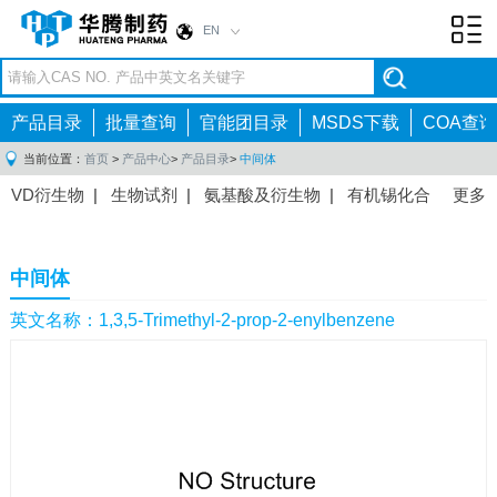
EN
Toggl
navig
产品目录
批量查询
官能团目录
MSDS下载
COA查询
当前位置：
首页
>
产品中心
>
产品目录
>
中间体
VD衍生物
|
生物试剂
|
氨基酸及衍生物
|
有机锡化合
更多
物
|
有机硼化合物
|
有机磷化合物
|
有机氟化合物
|
中间体
|
其他产品
|
抗肿瘤药物中间体
|
抗病毒药物中
中间体
间体
|
抗高血压药物中间体
|
抗糖尿病药物中间体
|
抗
感染药物中间体
|
肠胃药物中间体
|
镇痛麻醉药物中间
英文名称：1,3,5-Trimethyl-2-prop-2-enylbenzene
体
|
抗精神病药物中间体
|
抗炎药物中间体
|
精选原料
药中间体
|
其他原料药中间体
|