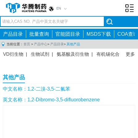
EN
Toggl
navig
产品目录
批量查询
官能团目录
MSDS下载
COA查询
当前位置：
首页
>
产品中心
>
产品目录
>
其他产品
VD衍生物
|
生物试剂
|
氨基酸及衍生物
|
有机锡化合
更多
物
|
有机硼化合物
|
有机磷化合物
|
有机氟化合物
|
中间体
|
其他产品
|
抗肿瘤药物中间体
|
抗病毒药物中
其他产品
间体
|
抗高血压药物中间体
|
抗糖尿病药物中间体
|
抗
感染药物中间体
|
肠胃药物中间体
|
镇痛麻醉药物中间
中文名称：1,2-二溴-3,5-二氟苯
体
|
抗精神病药物中间体
|
抗炎药物中间体
|
精选原料
英文名称：1,2-Dibromo-3,5-difluorobenzene
药中间体
|
其他原料药中间体
|