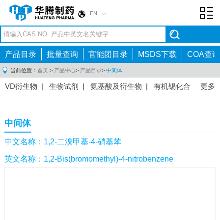
EN
Toggl
navig
产品目录
批量查询
官能团目录
MSDS下载
COA查询
当前位置：
首页
>
产品中心
>
产品目录
>
中间体
VD衍生物
|
生物试剂
|
氨基酸及衍生物
|
有机锡化合
更多
物
|
有机硼化合物
|
有机磷化合物
|
有机氟化合物
|
中间体
|
其他产品
|
抗肿瘤药物中间体
|
抗病毒药物中
中间体
间体
|
抗高血压药物中间体
|
抗糖尿病药物中间体
|
抗
感染药物中间体
|
肠胃药物中间体
|
镇痛麻醉药物中间
中文名称：1,2-二溴甲基-4-硝基苯
体
|
抗精神病药物中间体
|
抗炎药物中间体
|
精选原料
英文名称：1,2-Bis(bromomethyl)-4-nitrobenzene
药中间体
|
其他原料药中间体
|