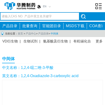
EN
Toggl
navig
产品目录
批量查询
官能团目录
MSDS下载
COA查询
当前位置：
首页
>
产品中心
>
产品目录
>
中间体
VD衍生物
|
生物试剂
|
氨基酸及衍生物
|
有机锡化合
更多
物
|
有机硼化合物
|
有机磷化合物
|
有机氟化合物
|
中间体
|
其他产品
|
抗肿瘤药物中间体
|
抗病毒药物中
中间体
间体
|
抗高血压药物中间体
|
抗糖尿病药物中间体
|
抗
感染药物中间体
|
肠胃药物中间体
|
镇痛麻醉药物中间
中文名称：1,2,4-噁二唑-3-甲酸
体
|
抗精神病药物中间体
|
抗炎药物中间体
|
精选原料
英文名称：1,2,4-Oxadiazole-3-carboxylic acid
药中间体
|
其他原料药中间体
|