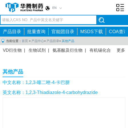
EN
Toggl
navig
产品目录
批量查询
官能团目录
MSDS下载
COA查询
当前位置：
首页
>
产品中心
>
产品目录
>
其他产品
VD衍生物
|
生物试剂
|
氨基酸及衍生物
|
有机锡化合
更多
物
|
有机硼化合物
|
有机磷化合物
|
有机氟化合物
|
中间体
|
其他产品
|
抗肿瘤药物中间体
|
抗病毒药物中
其他产品
间体
|
抗高血压药物中间体
|
抗糖尿病药物中间体
|
抗
感染药物中间体
|
肠胃药物中间体
|
镇痛麻醉药物中间
中文名称：1,2,3-噻二唑-4-卡巴肼
体
|
抗精神病药物中间体
|
抗炎药物中间体
|
精选原料
英文名称：1,2,3-Thiadiazole-4-carbohydrazide
药中间体
|
其他原料药中间体
|