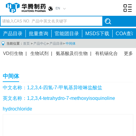
EN
Toggl
navig
产品目录
批量查询
官能团目录
MSDS下载
COA查询
当前位置：
首页
>
产品中心
>
产品目录
>
中间体
VD衍生物
|
生物试剂
|
氨基酸及衍生物
|
有机锡化合
更多
物
|
有机硼化合物
|
有机磷化合物
|
有机氟化合物
|
中间体
|
其他产品
|
抗肿瘤药物中间体
|
抗病毒药物中
中间体
间体
|
抗高血压药物中间体
|
抗糖尿病药物中间体
|
抗
感染药物中间体
|
肠胃药物中间体
|
镇痛麻醉药物中间
中文名称：1,2,3,4-四氢-7-甲氧基异喹啉盐酸盐
体
|
抗精神病药物中间体
|
抗炎药物中间体
|
精选原料
英文名称：1,2,3,4-tetrahydro-7-methoxyisoquinoline
药中间体
|
其他原料药中间体
|
hydrochloride