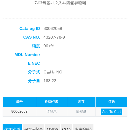
7-甲氧基-1,2,3,4-四氢异喹啉
Catalog ID
80062059
CAS NO.
43207-78-9
纯度
96+%
MDL Number
EINEC
分子式
C
H
NO
10
13
分子量
163.22
编号
价格/包装
库存
订购
80062059
请登录
请登录
Add To Cart
化学性质
保存&安全
MSDS
COA
咨询/评论