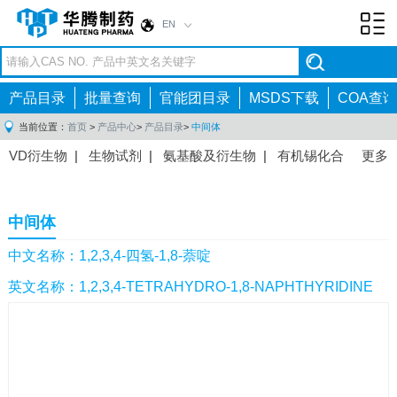
EN
Toggl
navig
产品目录
批量查询
官能团目录
MSDS下载
COA查询
当前位置：
首页
>
产品中心
>
产品目录
>
中间体
VD衍生物
|
生物试剂
|
氨基酸及衍生物
|
有机锡化合
更多
物
|
有机硼化合物
|
有机磷化合物
|
有机氟化合物
|
中间体
|
其他产品
|
抗肿瘤药物中间体
|
抗病毒药物中
中间体
间体
|
抗高血压药物中间体
|
抗糖尿病药物中间体
|
抗
感染药物中间体
|
肠胃药物中间体
|
镇痛麻醉药物中间
中文名称：1,2,3,4-四氢-1,8-萘啶
体
|
抗精神病药物中间体
|
抗炎药物中间体
|
精选原料
英文名称：1,2,3,4-TETRAHYDRO-1,8-NAPHTHYRIDINE
药中间体
|
其他原料药中间体
|