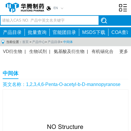
EN
Toggl
navig
产品目录
批量查询
官能团目录
MSDS下载
COA查询
当前位置：
首页
>
产品中心
>
产品目录
>
中间体
VD衍生物
|
生物试剂
|
氨基酸及衍生物
|
有机锡化合
更多
物
|
有机硼化合物
|
有机磷化合物
|
有机氟化合物
|
中间体
|
其他产品
|
抗肿瘤药物中间体
|
抗病毒药物中
中间体
间体
|
抗高血压药物中间体
|
抗糖尿病药物中间体
|
抗
感染药物中间体
|
肠胃药物中间体
|
镇痛麻醉药物中间
英文名称：1,2,3,4,6-Penta-O-acetyl-b-D-mannopyranose
体
|
抗精神病药物中间体
|
抗炎药物中间体
|
精选原料
药中间体
|
其他原料药中间体
|