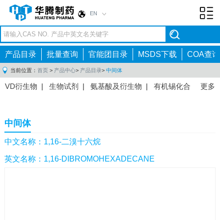
EN
Toggl
navig
产品目录
批量查询
官能团目录
MSDS下载
COA查询
当前位置：
首页
>
产品中心
>
产品目录
>
中间体
VD衍生物
|
生物试剂
|
氨基酸及衍生物
|
有机锡化合
更多
物
|
有机硼化合物
|
有机磷化合物
|
有机氟化合物
|
中间体
|
其他产品
|
抗肿瘤药物中间体
|
抗病毒药物中
中间体
间体
|
抗高血压药物中间体
|
抗糖尿病药物中间体
|
抗
感染药物中间体
|
肠胃药物中间体
|
镇痛麻醉药物中间
中文名称：1,16-二溴十六烷
体
|
抗精神病药物中间体
|
抗炎药物中间体
|
精选原料
英文名称：1,16-DIBROMOHEXADECANE
药中间体
|
其他原料药中间体
|