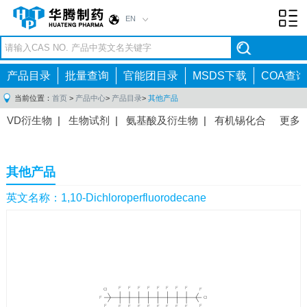
EN
Toggl
navig
产品目录
批量查询
官能团目录
MSDS下载
COA查询
当前位置：
首页
>
产品中心
>
产品目录
>
其他产品
VD衍生物
|
生物试剂
|
氨基酸及衍生物
|
有机锡化合
更多
物
|
有机硼化合物
|
有机磷化合物
|
有机氟化合物
|
中间体
|
其他产品
|
抗肿瘤药物中间体
|
抗病毒药物中
其他产品
间体
|
抗高血压药物中间体
|
抗糖尿病药物中间体
|
抗
感染药物中间体
|
肠胃药物中间体
|
镇痛麻醉药物中间
英文名称：1,10-Dichloroperfluorodecane
体
|
抗精神病药物中间体
|
抗炎药物中间体
|
精选原料
药中间体
|
其他原料药中间体
|