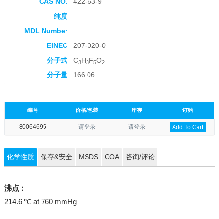
CAS NO.
422-63-9
纯度
MDL Number
EINEC
207-020-0
分子式
C
H
F
O
3
3
5
2
分子量
166.06
编号
价格/包装
库存
订购
80064695
请登录
请登录
Add To Cart
化学性质
保存&安全
MSDS
COA
咨询/评论
沸点：
214.6 ℃ at 760 mmHg