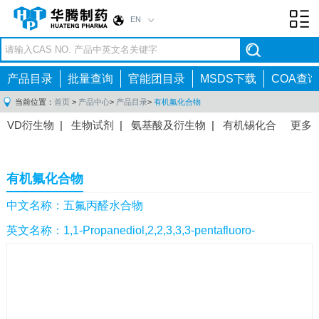
EN
Toggl
navig
产品目录
批量查询
官能团目录
MSDS下载
COA查询
当前位置：
首页
>
产品中心
>
产品目录
>
有机氟化合物
VD衍生物
|
生物试剂
|
氨基酸及衍生物
|
有机锡化合
更多
物
|
有机硼化合物
|
有机磷化合物
|
有机氟化合物
|
中间体
|
其他产品
|
抗肿瘤药物中间体
|
抗病毒药物中
有机氟化合物
间体
|
抗高血压药物中间体
|
抗糖尿病药物中间体
|
抗
感染药物中间体
|
肠胃药物中间体
|
镇痛麻醉药物中间
中文名称：五氟丙醛水合物
体
|
抗精神病药物中间体
|
抗炎药物中间体
|
精选原料
英文名称：1,1-Propanediol,2,2,3,3,3-pentafluoro-
药中间体
|
其他原料药中间体
|