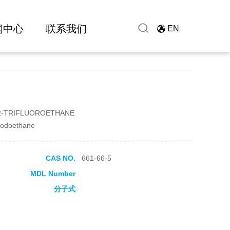
闻中心
联系我们
EN
,2-TRIFLUOROETHANE
-iodoethane
CAS NO.
661-66-5
MDL Number
分子式