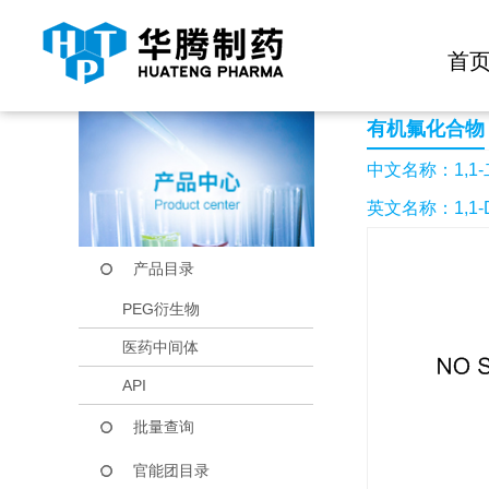
快捷导航栏 >>
化学试剂
生物试剂
PEG衍生物
当前位置：
首页
产品中心
产品目录
1,1-二氯-2-碘-1,2,
首
有机氟化合物
中文名称：1,1-二
英文名称：1,1-DI
产品目录
PEG衍生物
医药中间体
API
批量查询
官能团目录