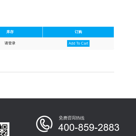
库存
订购
请登录
Add To Cart