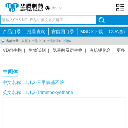
EN
Toggl
navig
产品目录
批量查询
官能团目录
MSDS下载
COA查询
当前位置：
首页
>
产品中心
>
产品目录
>
中间体
VD衍生物
|
生物试剂
|
氨基酸及衍生物
|
有机锡化合
更多
物
|
有机硼化合物
|
有机磷化合物
|
有机氟化合物
|
中间体
|
其他产品
|
抗肿瘤药物中间体
|
抗病毒药物中
中间体
间体
|
抗高血压药物中间体
|
抗糖尿病药物中间体
|
抗
感染药物中间体
|
肠胃药物中间体
|
镇痛麻醉药物中间
中文名称：1,1,2-三甲氧基乙烷
体
|
抗精神病药物中间体
|
抗炎药物中间体
|
精选原料
英文名称：1,1,2-Trimethoxyethane
药中间体
|
其他原料药中间体
|