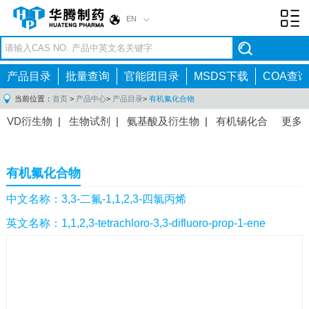
EN
Toggl
navig
产品目录
批量查询
官能团目录
MSDS下载
COA查询
当前位置：
首页
>
产品中心
>
产品目录
>
有机氟化合物
VD衍生物
|
生物试剂
|
氨基酸及衍生物
|
有机锡化合
更多
物
|
有机硼化合物
|
有机磷化合物
|
有机氟化合物
|
中间体
|
其他产品
|
抗肿瘤药物中间体
|
抗病毒药物中
有机氟化合物
间体
|
抗高血压药物中间体
|
抗糖尿病药物中间体
|
抗
感染药物中间体
|
肠胃药物中间体
|
镇痛麻醉药物中间
中文名称：3,3-二氟-1,1,2,3-四氯丙烯
体
|
抗精神病药物中间体
|
抗炎药物中间体
|
精选原料
英文名称：1,1,2,3-tetrachloro-3,3-difluoro-prop-1-ene
药中间体
|
其他原料药中间体
|