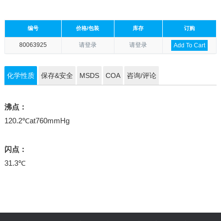
编号
价格/包装
库存
订购
80063925
请登录
请登录
Add To Cart
化学性质
保存&安全
MSDS
COA
咨询/评论
沸点：
120.2℃at760mmHg
闪点：
31.3℃