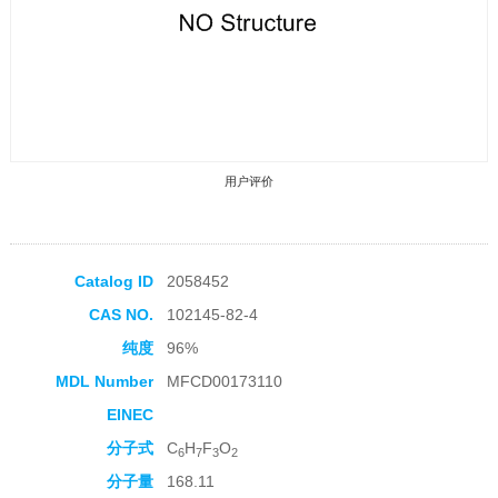
用户评价
Catalog ID
2058452
CAS NO.
102145-82-4
收藏产品
纯度
96%
MDL Number
MFCD00173110
EINEC
分子式
C
H
F
O
6
7
3
2
分子量
168.11