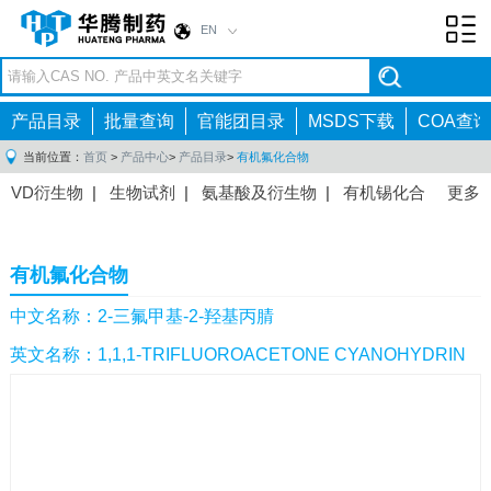
EN
Toggl
navig
产品目录
批量查询
官能团目录
MSDS下载
COA查询
当前位置：
首页
>
产品中心
>
产品目录
>
有机氟化合物
VD衍生物
|
生物试剂
|
氨基酸及衍生物
|
有机锡化合
更多
物
|
有机硼化合物
|
有机磷化合物
|
有机氟化合物
|
中间体
|
其他产品
|
抗肿瘤药物中间体
|
抗病毒药物中
有机氟化合物
间体
|
抗高血压药物中间体
|
抗糖尿病药物中间体
|
抗
感染药物中间体
|
肠胃药物中间体
|
镇痛麻醉药物中间
中文名称：2-三氟甲基-2-羟基丙腈
体
|
抗精神病药物中间体
|
抗炎药物中间体
|
精选原料
英文名称：1,1,1-TRIFLUOROACETONE CYANOHYDRIN
药中间体
|
其他原料药中间体
|