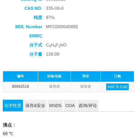
CAS NO.
335-08-0
纯度
97%
MDL Number
MFCD00040885
EINEC
分子式
C
H
F
NO
4
4
3
分子量
139.08
编号
价格/包装
库存
订购
80062518
请登录
请登录
Add To Cart
化学性质
保存&安全
MSDS
COA
咨询/评论
沸点：
68 ℃