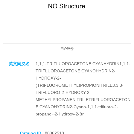
用户评价
英文同义名
1,1,1-TRIFLUOROACETONE CYANHYDRIN1,1,1-
TRIFLUOROACETONE CYANOHYDRIN2-
HYDROXY-2-
(TRIFLUOROMETHYL)PROPIONITRILE3,3,3-
TRIFLUORO-2-HYDROXY-2-
收藏产品
METHYLPROPANENITRILETRIFLUOROACETON
E CYANOHYDRIN2-Cyano-1,1,1-trifluoro-2-
propanol~2-Hydroxy-2-(tr
Catalog ID
80062518